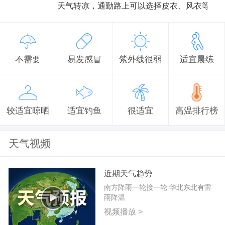
天气转凉，通勤路上可以选择皮衣、风衣等防
不需要
易发感冒
紫外线很弱
适宜晨练
较适宜晾晒
适宜钓鱼
很适宜
高温排行榜
天气视频
近期天气趋势
南方降雨一轮接一轮 华北东北有雷
雨降温
视频播放 >