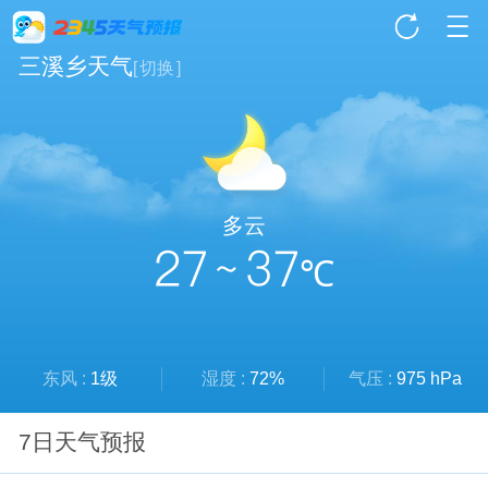
三溪乡天气
[
切换
]
多云
27 ~ 37
℃
东风 :
1级
湿度 :
72%
气压 :
975 hPa
7日天气预报