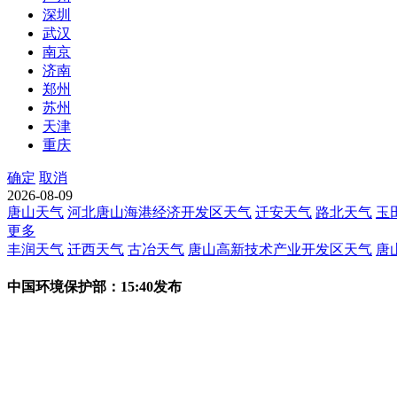
深圳
武汉
南京
济南
郑州
苏州
天津
重庆
确定
取消
2026-08-09
唐山天气
河北唐山海港经济开发区天气
迁安天气
路北天气
玉
更多
丰润天气
迁西天气
古冶天气
唐山高新技术产业开发区天气
唐
中国环境保护部：15:40发布