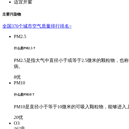
适宜开窗
主要污染物
全国370个城市空气质量排行排名>
PM2.5
什么是PM2.5？
PM2.5是指大气中直径小于或等于2.5微米的颗粒物
病。
8
优
PM10
什么是PM10？
PM10是直径小于等于10微米的可吸入颗粒物，能够
20
优
O3
162
良