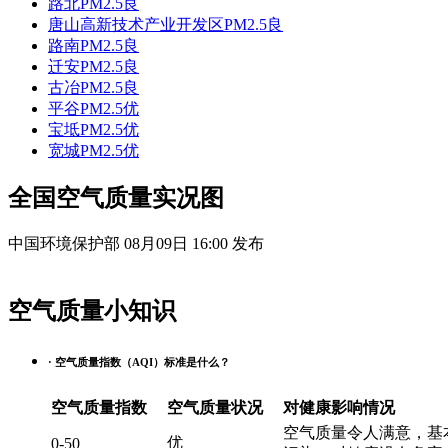
路北PM2.5
良
唐山高新技术产业开发区PM2.5
良
路南PM2.5
良
迁安PM2.5
良
古冶PM2.5
良
平谷PM2.5
优
宝坻PM2.5
优
宽城PM2.5
优
全国空气质量实况图
中国环境保护部 08月09日 16:00 发布
空气质量小知识
· 空气质量指数（AQI）标准是什么？
空气质量指数
空气质量状况
对健康影响情况
空气质量令人满意，基
优
0-50