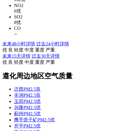
NO2
6
优
SO2
8
优
CO
-
-
未来48小时详情
过去24小时详情
优
良
轻度
中度
重度
严重
未来15天详情
过去30天详情
优
良
轻度
中度
重度
严重
遵化周边地区空气质量
迁西PM2.5
良
丰润PM2.5
良
玉田PM2.5
优
兴隆PM2.5
优
蓟州PM2.5
优
鹰手营子矿PM2.5
优
开平PM2.5
优