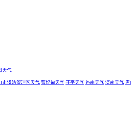
田天气
山市汉沽管理区天气
曹妃甸天气
开平天气
路南天气
滦南天气
唐