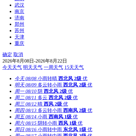
武汉
南京
济南
郑州
苏州
天津
重庆
确定
取消
2026年8月08日-2026年8月22日
今天天气
明天天气
一周天气
15天天气
今天
08/08
小雨转晴
西北风
2级
优
明天
08/09
多云转小雨
西北风
2级
优
周一
08/10
阴
西北风
2级
优
周二
08/11
多云
西北风
2级
优
周三
08/12
晴
西风
2级
优
周四
08/13
多云转小雨
西南风
2级
优
周五
08/14
小雨
西南风
1级
优
周六
08/15
阴转小雨
西风
1级
优
周日
08/16
小雨转中雨
东北风
1级
优
周一
08/17
小雨转中雨
西北风
2级
优