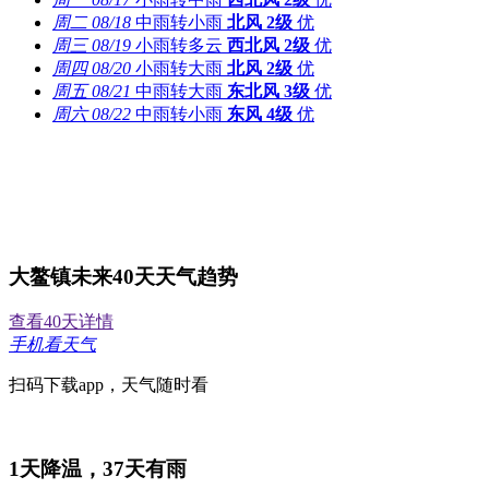
周二
08/18
中雨转小雨
北风
2级
优
周三
08/19
小雨转多云
西北风
2级
优
周四
08/20
小雨转大雨
北风
2级
优
周五
08/21
中雨转大雨
东北风
3级
优
周六
08/22
中雨转小雨
东风
4级
优
大鳌镇未来40天天气趋势
查看40天详情
手机看天气
扫码下载app，天气随时看
1
天降温，
37
天有雨