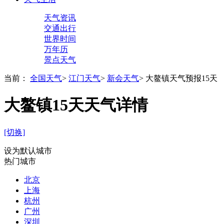
天气资讯
交通出行
世界时间
万年历
景点天气
当前：
全国天气
>
江门天气
>
新会天气
>
大鳌镇天气预报15天
大鳌镇15天天气详情
[切换]
设为默认城市
热门城市
北京
上海
杭州
广州
深圳