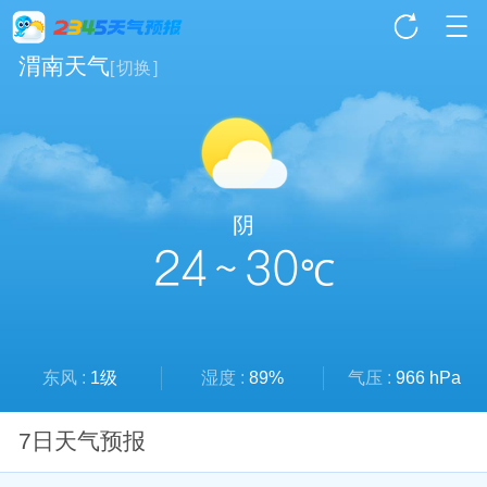
渭南天气
[
切换
]
阴
24 ~ 30
℃
东风 :
1级
湿度 :
89%
气压 :
966 hPa
7日天气预报