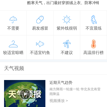
酷寒天气，出门最好穿抓绒上衣、防寒冲锋衣
不需要
易发感冒
紫外线很弱
不宜晨练
较适宜晾晒
不适宜钓鱼
不建议
高温排行榜
天气视频
近期天气趋势
南方降雨一轮接一轮 华北东北有雷
雨降温
视频播放 >