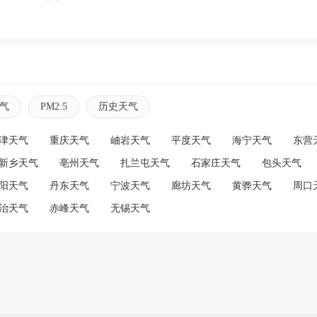
气
PM2.5
历史天气
津天气
重庆天气
岫岩天气
平度天气
海宁天气
东营
新乡天气
亳州天气
扎兰屯天气
石家庄天气
包头天气
阳天气
丹东天气
宁波天气
廊坊天气
黄骅天气
周口
治天气
赤峰天气
无锡天气