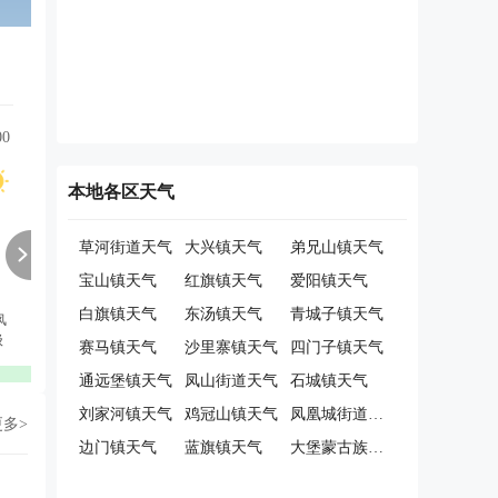
00
12:00
13:00
14:00
15:00
16:00
17:00
本地各区天气
草河街道天气
大兴镇天气
弟兄山镇天气
宝山镇天气
红旗镇天气
爱阳镇天气
白旗镇天气
东汤镇天气
青城子镇天气
风
南风
南风
南风
东南风
南风
西南风
级
2级
2级
2级
2级
2级
2级
赛马镇天气
沙里寨镇天气
四门子镇天气
优
优
优
优
优
优
通远堡镇天气
凤山街道天气
石城镇天气
刘家河镇天气
鸡冠山镇天气
凤凰城街道天气
更多>
边门镇天气
蓝旗镇天气
大堡蒙古族乡天气