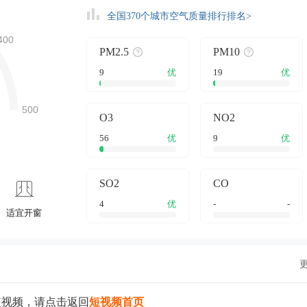
全国370个城市空气质量排行排名>
PM2.5
PM10
9
优
19
优
O3
NO2
56
优
9
优
SO2
CO
4
优
-
-
适宜开窗
短视频，请点击返回
短视频首页