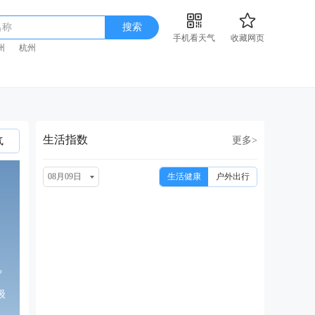
名称
搜索
手机看天气
收藏网页
州
杭州
生活指数
更多>
气
08月09日
生活健康
户外出行
°
级