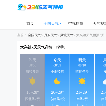
首页
全国天气
空气质量
天气视
当前：
全国天气
>
丹东天气
>
凤城天气
>
大兴镇天气预报7天
[切换]
大兴镇7天天气详情
昨天
今天
明天
08/08
08/09
08/10
0
晴转多云
小雨转晴
晴转多云
18~28°
20~29°
21~29°
21
西北风2级
东南风1级
南风2级
南