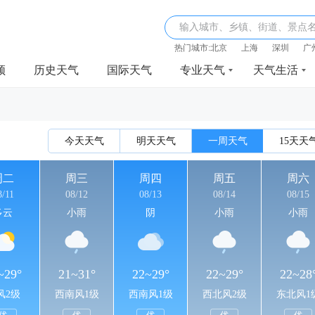
输入城市、乡镇、街道、景点
热门城市:
北京
上海
深圳
广
频
历史天气
国际天气
专业天气
天气生活
今天天气
明天天气
一周天气
15天天
周二
周三
周四
周五
周六
8/11
08/12
08/13
08/14
08/15
多云
小雨
阴
小雨
小雨
~29°
21~31°
22~29°
22~29°
22~28
风2级
西南风1级
西南风1级
西北风2级
东北风1