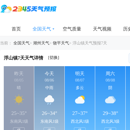
首页
全国天气
空气质量
天气视频
历
当前：
全国天气
>
潮州天气
>
饶平天气
>
浮山镇天气预报7天
[切换]
浮山镇7天天气详情
昨天
今天
明天
周六
08/05
08/06
08/07
08/08
晴
中雨
多云
阴
25~35°
26~34°
27~37°
29~38°
东南风1级
东南风1级
西北风1级
西北风3级