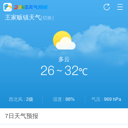
王家畈镇天气
[
切换
]
多云
26 ~ 32
℃
西北风 :
2级
湿度 :
88%
气压 :
969 hPa
7日天气预报