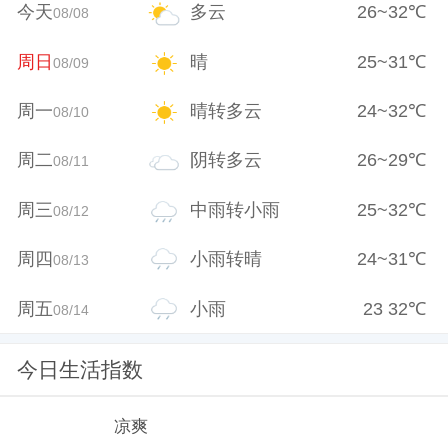
今天
多云
26
~
32
℃
08/08
周日
晴
25
~
31
℃
08/09
周一
晴转多云
24
~
32
℃
08/10
周二
阴转多云
26
~
29
℃
08/11
周三
中雨转小雨
25
~
32
℃
08/12
周四
小雨转晴
24
~
31
℃
08/13
周五
小雨
23
32
℃
08/14
今日生活指数
凉爽