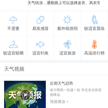
天气转凉，通勤路上可以选择皮衣、风衣等防
不需要
易发感冒
紫外线很弱
较适宜晨练
较适宜晾晒
适宜钓鱼
适宜旅游
高温排行榜
天气视频
近期天气趋势
南方降雨一轮接一轮 华北东北有雷
雨降温
视频播放 >