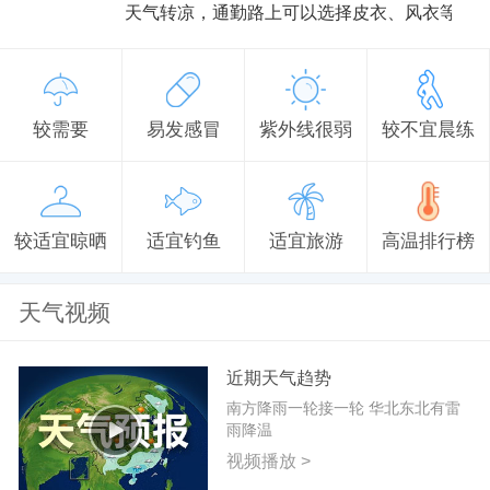
天气转凉，通勤路上可以选择皮衣、风衣等防
较需要
易发感冒
紫外线很弱
较不宜晨练
较适宜晾晒
适宜钓鱼
适宜旅游
高温排行榜
天气视频
近期天气趋势
南方降雨一轮接一轮 华北东北有雷
雨降温
视频播放 >