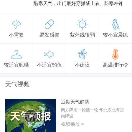
酷寒天气，出门最好穿抓绒上衣、防寒冲锋衣
不需要
易发感冒
紫外线很弱
较不宜晨练
较适宜晾晒
不适宜钓鱼
不建议
高温排行榜
天气视频
近期天气趋势
南方降雨一轮接一轮 华北东北有雷
雨降温
视频播放 >