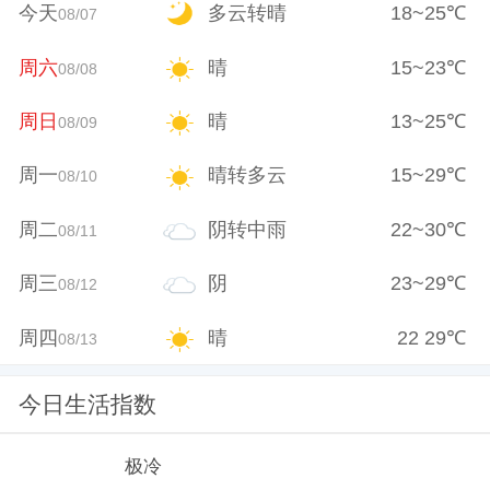
今天
多云转晴
18
~
25
℃
08/07
周六
晴
15
~
23
℃
08/08
周日
晴
13
~
25
℃
08/09
周一
晴转多云
15
~
29
℃
08/10
周二
阴转中雨
22
~
30
℃
08/11
周三
阴
23
~
29
℃
08/12
周四
晴
22
29
℃
08/13
今日生活指数
极冷