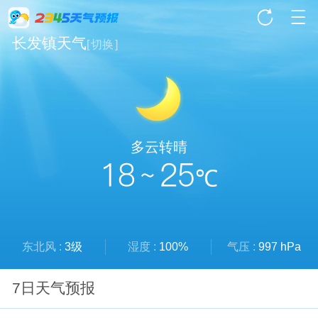
长发镇天气
[
切换
]
多云转晴
18 ~ 25
℃
东北风 :
3级
湿度 :
100%
气压 :
997 hPa
7日天气预报