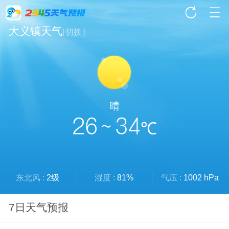
大义镇天气
[
切换
]
晴
26 ~ 34
℃
东北风 :
2级
湿度 :
81%
气压 :
1002 hPa
7日天气预报