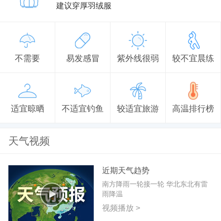
建议穿厚羽绒服
不需要
易发感冒
紫外线很弱
较不宜晨练
适宜晾晒
不适宜钓鱼
较适宜旅游
高温排行榜
天气视频
近期天气趋势
南方降雨一轮接一轮 华北东北有雷
雨降温
视频播放 >