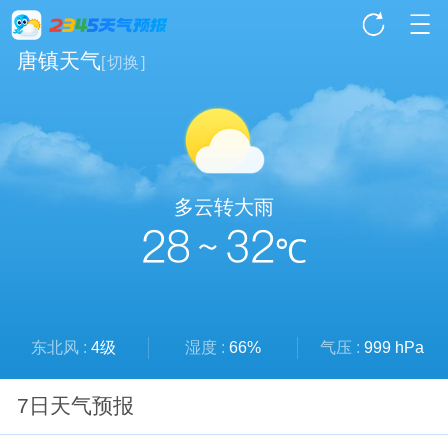
唐镇天气
[
切换
]
多云转大雨
28 ~ 32
℃
东北风 :
4级
湿度 :
66%
气压 :
999 hPa
7日天气预报