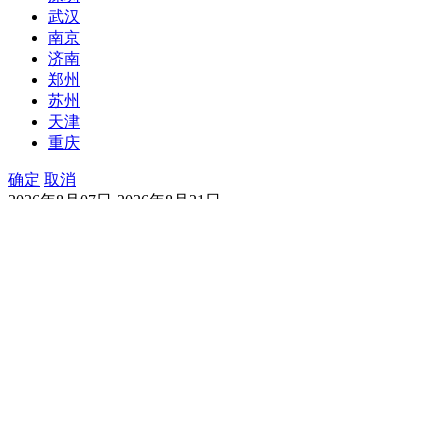
武汉
南京
济南
郑州
苏州
天津
重庆
确定
取消
2026年8月07日-2026年8月21日
今天天气
明天天气
一周天气
15天天气
今天
08/07
阴转多云
东北风
1级
良
明天
08/08
多云
东北风
1级
优
周日
08/09
小雨转晴
北风
1级
优
周一
08/10
小雨转多云
北风
1级
优
周二
08/11
小雨转阴
北风
1级
优
周三
08/12
晴
西北风
1级
优
周四
08/13
多云转阴
东风
1级
优
周五
08/14
多云转小雨
东北风
1级
优
周六
08/15
小雨转晴
东北风
1级
优
周日
08/16
晴
东风
1级
优