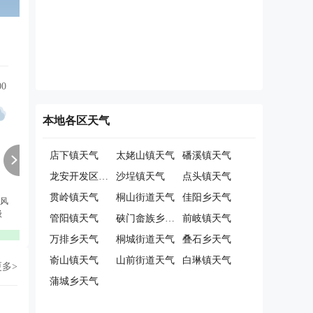
00
12:00
13:00
14:00
15:00
16:00
17:00
本地各区天气
店下镇天气
太姥山镇天气
磻溪镇天气
龙安开发区天气
沙埕镇天气
点头镇天气
贯岭镇天气
桐山街道天气
佳阳乡天气
风
西北风
西北风
西北风
西北风
西北风
西北风
级
4级
3级
4级
3级
3级
3级
管阳镇天气
硖门畲族乡天气
前岐镇天气
优
优
优
优
优
优
万排乡天气
桐城街道天气
叠石乡天气
嵛山镇天气
山前街道天气
白琳镇天气
更多>
蒲城乡天气