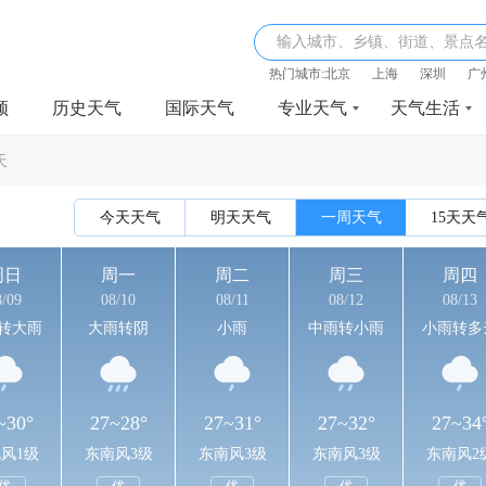
输入城市、乡镇、街道、景点
热门城市:
北京
上海
深圳
广
频
历史天气
国际天气
专业天气
天气生活
天
今天天气
明天天气
一周天气
15天天
周日
周一
周二
周三
周四
8/09
08/10
08/11
08/12
08/13
转大雨
大雨转阴
小雨
中雨转小雨
小雨转多
~30°
27~28°
27~31°
27~32°
27~34
风1级
东南风3级
东南风3级
东南风3级
东南风2