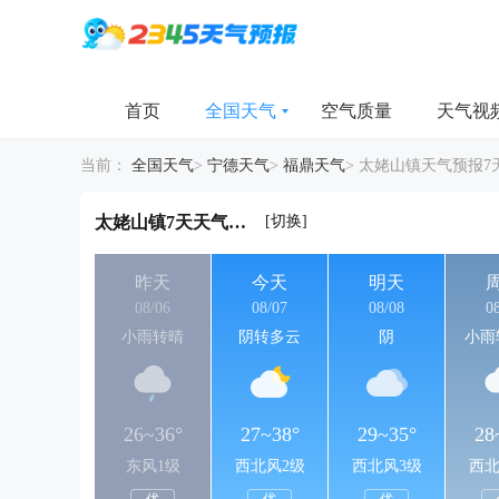
首页
全国天气
空气质量
天气视
当前：
全国天气
>
宁德天气
>
福鼎天气
>
太姥山镇天气预报7
[切换]
太姥山镇7天天气详情
昨天
今天
明天
08/06
08/07
08/08
0
小雨转晴
阴转多云
阴
小雨
26~36°
27~38°
29~35°
28
东风1级
西北风2级
西北风3级
西北