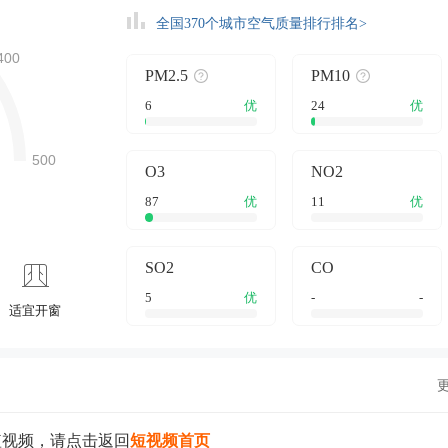
全国370个城市空气质量排行排名>
PM2.5
PM10
6
优
24
优
O3
NO2
87
优
11
优
SO2
CO
5
优
-
-
适宜开窗
短视频，请点击返回
短视频首页