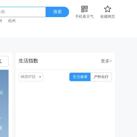
名称
搜索
手机看天气
收藏网页
州
杭州
生活指数
更多>
气
08月07日
生活健康
户外出行
云
°
级