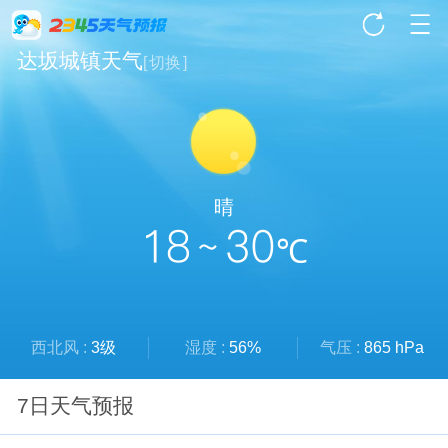
达坂城镇天气
[
切换
]
晴
18 ~ 30
℃
西北风 :
3级
湿度 :
56%
气压 :
865 hPa
7日天气预报