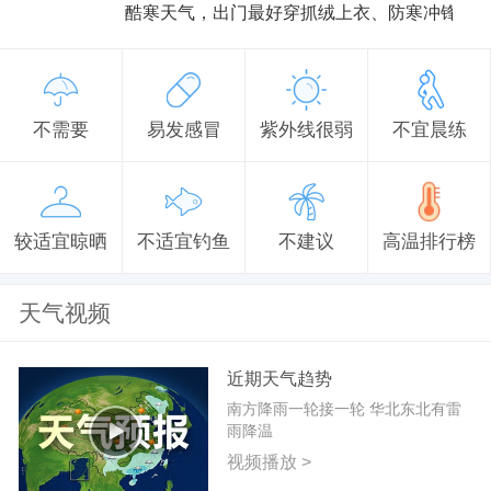
酷寒天气，出门最好穿抓绒上衣、防寒冲锋衣
不需要
易发感冒
紫外线很弱
不宜晨练
较适宜晾晒
不适宜钓鱼
不建议
高温排行榜
天气视频
近期天气趋势
南方降雨一轮接一轮 华北东北有雷
雨降温
视频播放 >