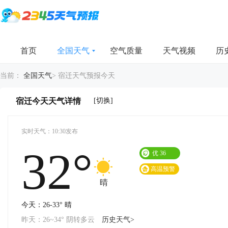
首页
全国天气
空气质量
天气视频
历
当前：
全国天气
>
宿迁天气预报今天
[切换]
宿迁今天天气详情
实时天气：10:30发布
32°
优
36
高温预警
晴
今天：26-33° 晴
昨天：26~34° 阴转多云
历史天气>