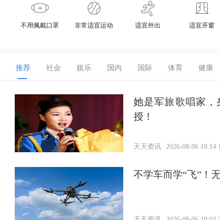
不用佩戴口罩
非常适宜运动
适宜外出
适宜开窗
推荐
社会
娱乐
国内
国际
体育
健康
她是军旅歌唱家，
授！
天天资讯
2026-08-06 10:14:
不学车而学“飞”！
天天资讯
2026-08-06 10:03: