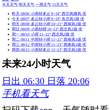
今天天气
明天天气
一周天气
15天天气
昨天
08/06
小雨转多云
9~18°
西北风微风
优
今天
08/07
多云转小雨
9~19°
东北风1级
优
明天
08/08
多云转小雨
10~21°
西南风1级
优
周日
08/09
小雨转晴
10~23°
西北风1级
优
周一
08/10
小雨
11~22°
西北风2级
优
周二
08/11
中雨转小雨
11~21°
西南风1级
优
周三
08/12
中雨转小雨
11~23°
西南风1级
优
周四
08/13
小雨转多云
12~23°
西北风1级
优
未来24小时天气
日出 06:30
日落 20:06
手机看天气