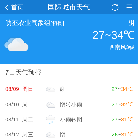
国际城市天气
首页
阴
叻丕农业气象组
[
切换
]
27~34
℃
西南风3级
7日天气预报
08/09 周日
阴
27
~
34
℃
08/10 周一
阴转小雨
27
~
32
℃
08/11 周二
小雨转阴
27
~
31
℃
08/12 周三
阴
26
~
31
℃