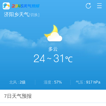
济阳乡天气
[
切换
]
多云
24 ~ 31
℃
北风 :
2级
湿度 :
57%
气压 :
917 hPa
7日天气预报