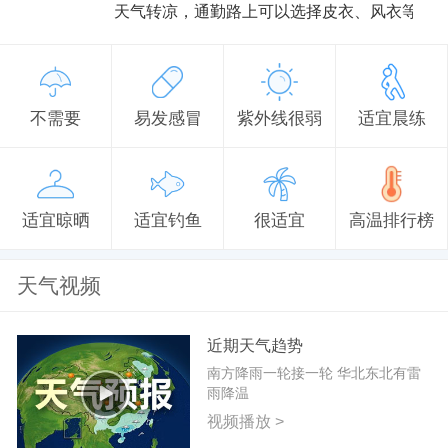
天气转凉，通勤路上可以选择皮衣、风衣等防
不需要
易发感冒
紫外线很弱
适宜晨练
适宜晾晒
适宜钓鱼
很适宜
高温排行榜
天气视频
近期天气趋势
南方降雨一轮接一轮 华北东北有雷
雨降温
视频播放 >