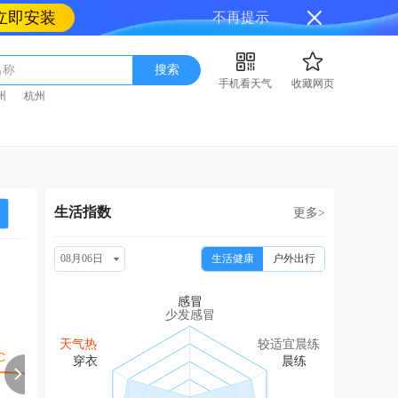
立即安装
不再提示
名称
搜索
手机看天气
收藏网页
州
杭州
生活指数
更多>
08月06日
生活健康
户外出行
周六
周日
周一
周二
周
08/15
08/16
08/17
08/18
08
少发感冒
多云
中雨
中雨转多云
中雨
多云
天气热
较适宜晨练