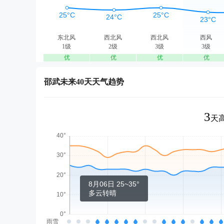
东北风
西北风
西北风
西风
1级
2级
3级
3级
优
优
优
优
邵武未来40天天气趋势
3
天高
8月06日 25~35°
多云转晴
雨雪