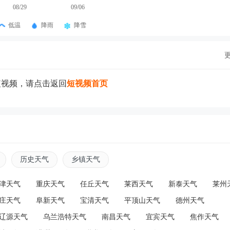
08/29
09/06
低温
降雨
降雪
短视频，请点击返回
短视频首页
历史天气
乡镇天气
津天气
重庆天气
任丘天气
莱西天气
新泰天气
莱州
庄天气
阜新天气
宝清天气
平顶山天气
德州天气
辽源天气
乌兰浩特天气
南昌天气
宜宾天气
焦作天气