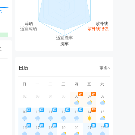
西北风
东风
东北风
东北风
北
1级
1级
1级
1级
1
适宜晾晒
紫外线很强
优
优
优
优
适宜洗车
气
日历
更多>
日
一
二
三
四
五
六
02
03
04
05
06
07
08
09
10
11
12
13
14
15
16
17
18
19
20
21
22