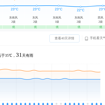
东南风
东风
东南风
东南风
西风
2级
2级
1级
2级
2级
优
优
优
优
优
手机看天
查看40天详情
31
于35℃，
天有雨