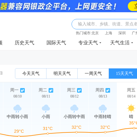
输入城市、乡镇、街道、景点
热门城市:
北京
上海
深圳
广
频
历史天气
国际天气
专业天气
天气生活
0日
今天天气
明天天气
一周天气
15天天气
周一
周二
周三
周四
周五
08/10
08/11
08/12
08/13
08/14
中雨转小雨
小雨
小雨转中雨
中雨转晴
晴