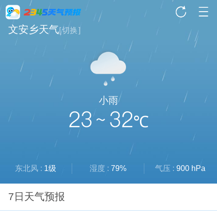
文安乡天气
[
切换
]
小雨
23 ~ 32
℃
东北风 :
1级
湿度 :
79%
气压 :
900 hPa
7日天气预报