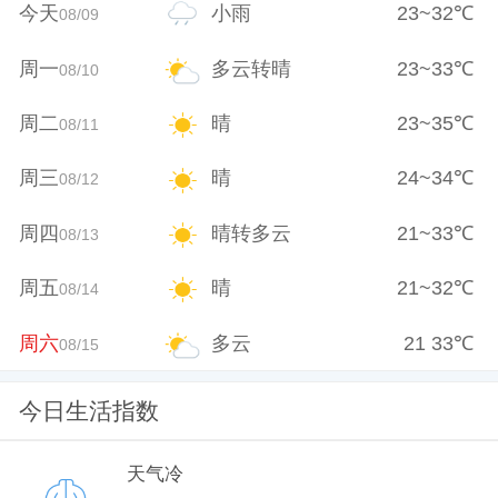
今天
小雨
23
~
32
℃
08/09
周一
多云转晴
23
~
33
℃
08/10
周二
晴
23
~
35
℃
08/11
周三
晴
24
~
34
℃
08/12
周四
晴转多云
21
~
33
℃
08/13
周五
晴
21
~
32
℃
08/14
周六
多云
21
33
℃
08/15
今日生活指数
天气冷