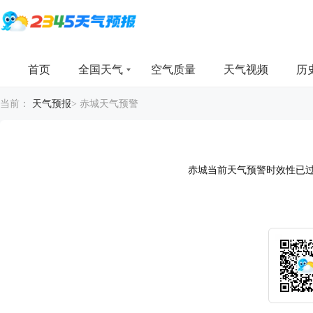
首页
全国天气
空气质量
天气视频
历
当前：
天气预报
>
赤城天气预警
赤城当前天气预警时效性已