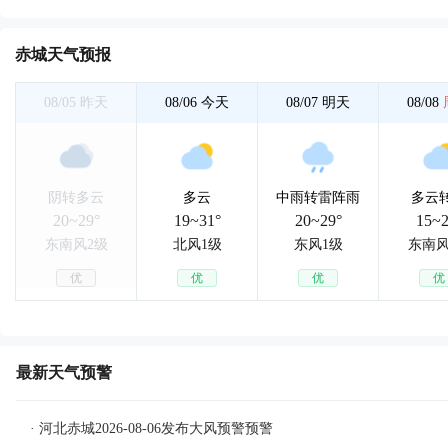
赤城天气预报
08/05
昨天
08/06
今天
08/07
明天
08/08
阴转多云
多云
中雨转雷阵雨
多云
20~29°
19~31°
20~29°
15~2
东南风2级
北风1级
东风1级
东南风
优
优
优
优
最新天气预警
· 河北赤城2026-08-06发布大风预警预警