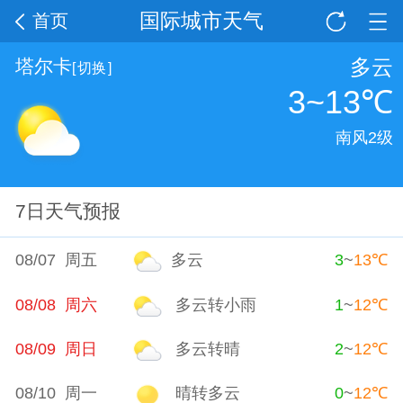
国际城市天气
首页
多云
塔尔卡
[
切换
]
3~13
℃
南风2级
7日天气预报
08/07 周五
多云
3
~
13
℃
08/08 周六
多云转小雨
1
~
12
℃
08/09 周日
多云转晴
2
~
12
℃
08/10 周一
晴转多云
0
~
12
℃