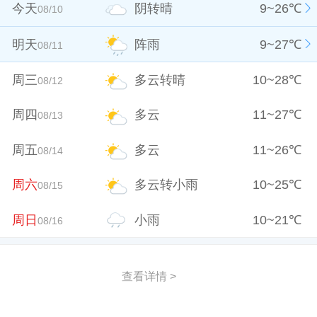
今天
阴转晴
9
~
26
℃
08/10
明天
阵雨
9
~
27
℃
08/11
周三
多云转晴
10
~
28
℃
08/12
周四
多云
11
~
27
℃
08/13
周五
多云
11
~
26
℃
08/14
周六
多云转小雨
10
~
25
℃
08/15
周日
小雨
10
~
21
℃
08/16
查看详情 >