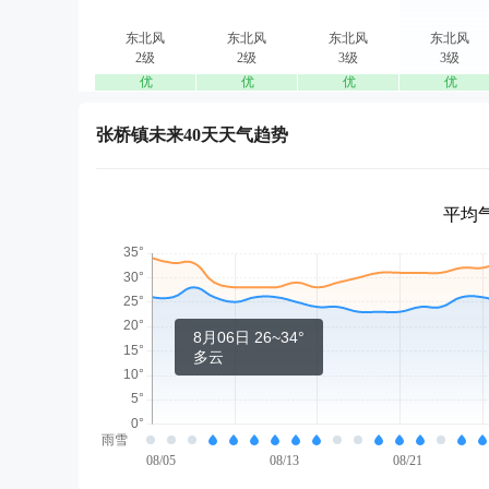
东北风
东北风
东北风
东北风
2级
2级
3级
3级
优
优
优
优
张桥镇未来40天天气趋势
平均气
8月06日 26~34°
多云
雨雪
08/05
08/13
08/21