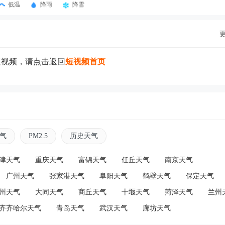
低温
降雨
降雪
短视频，请点击返回
短视频首页
气
PM2.5
历史天气
津天气
重庆天气
富锦天气
任丘天气
南京天气
广州天气
张家港天气
阜阳天气
鹤壁天气
保定天气
州天气
大同天气
商丘天气
十堰天气
菏泽天气
兰州
齐齐哈尔天气
青岛天气
武汉天气
廊坊天气