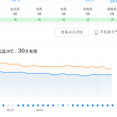
东北风
东风
东风
东南风
西南风
3级
3级
3级
2级
2级
优
优
优
优
优
手机看天
查看40天详情
30
温28℃，
天有雨
08/29
09/06