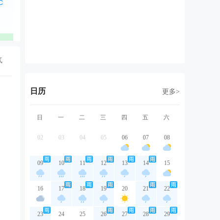
西风
东风
东北风
东北风
东
2级
2级
2级
2级
2
良
优
优
优
气
日历
更多>
日
一
二
三
四
五
六
02
03
04
05
06
07
08
09
10
11
12
13
14
15
16
17
18
19
20
21
22
23
24
25
26
27
28
29