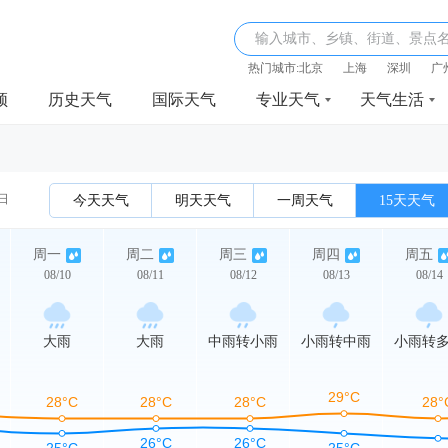
输入城市、乡镇、街道、景点
热门城市:
北京
上海
深圳
广
频
历史天气
国际天气
专业天气
天气生活
0日
今天天气
明天天气
一周天气
15天天气
周一
周二
周三
周四
周五
08/10
08/11
08/12
08/13
08/14
大雨
大雨
中雨转小雨
小雨转中雨
小雨转