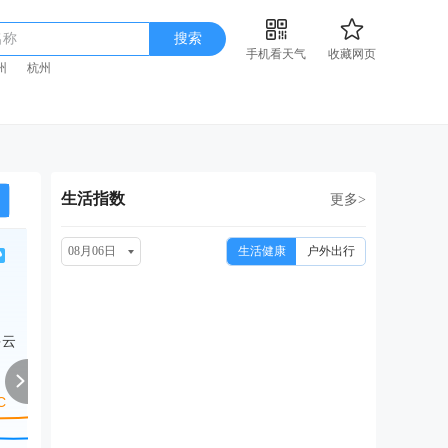
名称
搜索
手机看天气
收藏网页
州
杭州
生活指数
更多>
08月06日
生活健康
户外出行
周六
周日
周一
周二
周
08/15
08/16
08/17
08/18
08
多云
多云转阴
阴
小雨转多云
中雨转多云
小雨