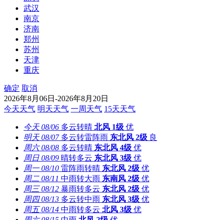
武汉
南京
济南
郑州
苏州
天津
重庆
确定
取消
2026年8月06日-2026年8月20日
今天天气
明天天气
一周天气
15天天气
今天
08/06
多云转晴
北风
1级
优
明天
08/07
多云转雷阵雨
东北风
2级
良
周六
08/08
多云转晴
东北风
4级
优
周日
08/09
晴转多云
东北风
3级
优
周一
08/10
雷阵雨转晴
东北风
2级
优
周二
08/11
中雨转大雨
东南风
2级
优
周三
08/12
暴雨转多云
东北风
2级
优
周四
08/13
多云转中雨
东北风
3级
优
周五
08/14
中雨转多云
北风
3级
优
周六
08/15
中雨
北风
2级
优