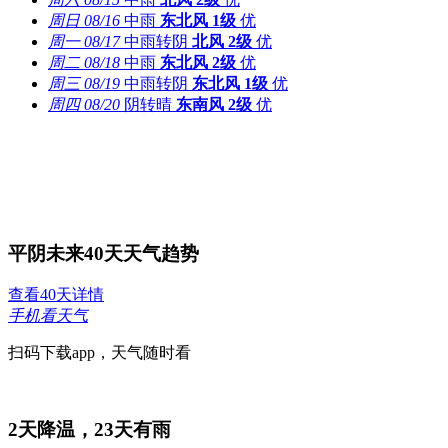
周日
08/16
中雨
东北风
1级
优
周一
08/17
中雨转阴
北风
2级
优
周二
08/18
中雨
东北风
2级
优
周三
08/19
中雨转阴
东北风
1级
优
周四
08/20
阴转晴
东南风
2级
优
平阴未来40天天气趋势
查看40天详情
手机看天气
扫码下载app，天气随时看
2
天降温，
23
天有雨