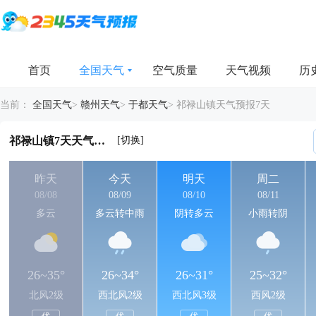
首页
全国天气
空气质量
天气视频
历
当前：
全国天气
>
赣州天气
>
于都天气
>
祁禄山镇天气预报7天
[切换]
祁禄山镇7天天气详情
昨天
今天
明天
周二
08/08
08/09
08/10
08/11
多云
多云转中雨
阴转多云
小雨转阴
26~35°
26~34°
26~31°
25~32°
北风2级
西北风2级
西北风3级
西风2级