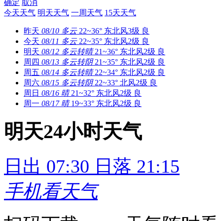
确定
取消
今天天气
明天天气
一周天气
15天天气
昨天
08/10
多云
22~36°
东北风3级
良
今天
08/11
多云
22~35°
东北风2级
良
明天
08/12
多云转晴
21~36°
东北风2级
良
周四
08/13
多云转阴
21~35°
东北风2级
良
周五
08/14
多云转晴
22~34°
东北风2级
良
周六
08/15
多云转阴
22~33°
北风2级
良
周日
08/16
晴
21~32°
东北风2级
良
周一
08/17
晴
19~33°
东北风2级
良
明天24小时天气
日出 07:30
日落 21:15
手机看天气