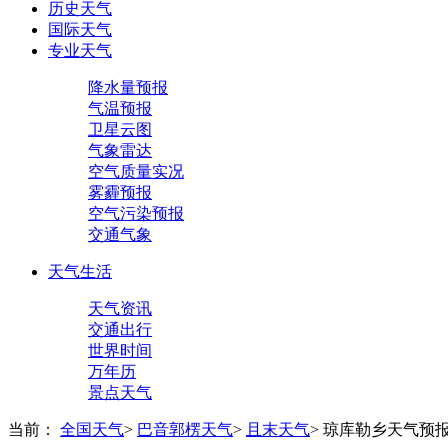
历史天气
国际天气
专业天气
降水量预报
气温预报
卫星云图
气象雷达
空气质量实况
雾霾预报
空气污染预报
交通气象
天气生活
天气资讯
交通出行
世界时间
万年历
景点天气
当前：
全国天气
>
巴音郭楞天气
>
且末天气
>
琼库勒乡天气预报