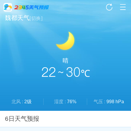
魏都天气
[
切换
]
晴
22 ~ 30
℃
北风 :
2级
湿度 :
76%
气压 :
998 hPa
6日天气预报