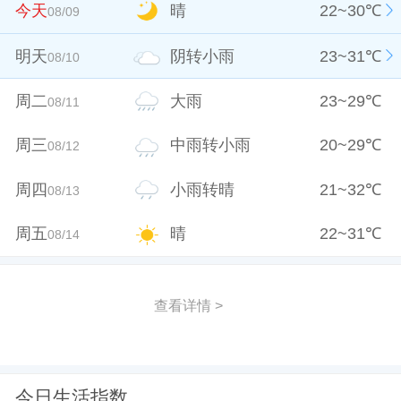
今天
晴
22
~
30
℃
08/09
明天
阴转小雨
23
~
31
℃
08/10
周二
大雨
23
~
29
℃
08/11
周三
中雨转小雨
20
~
29
℃
08/12
周四
小雨转晴
21
~
32
℃
08/13
周五
晴
22
~
31
℃
08/14
查看详情 >
今日生活指数