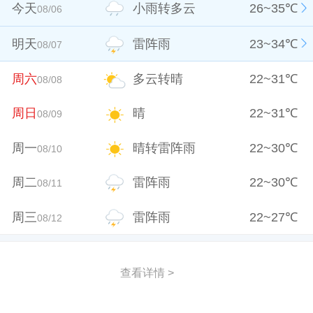
今天
小雨转多云
26
~
35
℃
08/06
明天
雷阵雨
23
~
34
℃
08/07
周六
多云转晴
22
~
31
℃
08/08
周日
晴
22
~
31
℃
08/09
周一
晴转雷阵雨
22
~
30
℃
08/10
周二
雷阵雨
22
~
30
℃
08/11
周三
雷阵雨
22
~
27
℃
08/12
查看详情 >