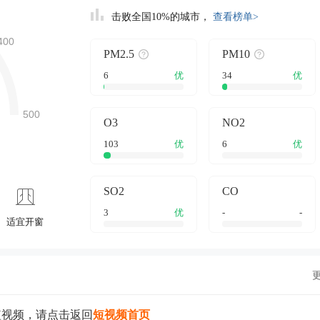
击败全国10%的城市，
查看榜单>
PM2.5
PM10
6
优
34
优
O3
NO2
103
优
6
优
SO2
CO
3
优
-
-
适宜开窗
短视频，请点击返回
短视频首页