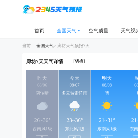
首页
全国天气
空气质量
天气视
当前：
全国天气
>
廊坊天气预报7天
[切换]
廊坊7天天气详情
昨天
今天
明天
08/06
08/07
08/08
0
阴转晴
多云转雷阵雨
晴
26~36°
23~36°
21~31°
21
西南风1级
东北风1级
东南风1级
东南