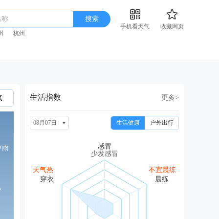
名称
搜索
手机看天气
收藏网页
州
杭州
生活指数
更多>
气
08月07日
生活健康
户外出行
中雨
少发感冒
天气热
不宜晨练
°
级