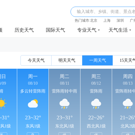
输入城市、乡镇、街道、景点
热门城市:
北京
上海
深圳
广
频
历史天气
国际天气
专业天气
天气生活
今天天气
明天天气
一周天气
15天天
周日
周一
周二
周三
周四
8/09
08/10
08/11
08/12
08/13
晴
多云转雷阵雨
雷阵雨转中雨
雷阵雨
雷阵雨转
~31°
23~32°
23~31°
22~26°
21~26
风1级
东风1级
东北风1级
西北风1级
北风2