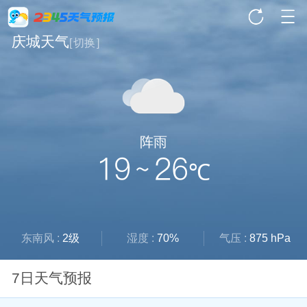
庆城天气
[
切换
]
阵雨
19 ~ 26
℃
东南风 :
2级
湿度 :
70%
气压 :
875 hPa
7日天气预报