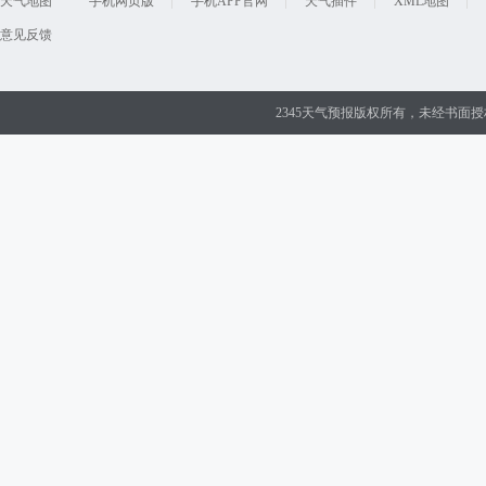
天气地图
手机网页版
手机APP官网
天气插件
XML地图
意见反馈
2345天气预报版权所有，未经书面