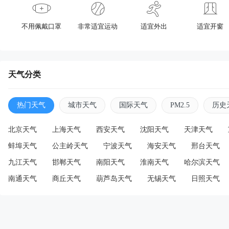
不用佩戴口罩
非常适宜运动
适宜外出
适宜开窗
天气分类
热门天气
城市天气
国际天气
PM2.5
历史
北京天气
上海天气
西安天气
沈阳天气
天津天气
蚌埠天气
公主岭天气
宁波天气
海安天气
邢台天气
九江天气
邯郸天气
南阳天气
淮南天气
哈尔滨天气
南通天气
商丘天气
葫芦岛天气
无锡天气
日照天气