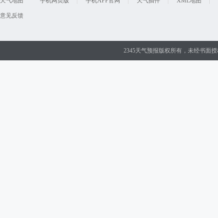
天气地图
手机网页版
手机APP官网
天气插件
XML地图
意见反馈
2345天气预报版权所有，未经书面