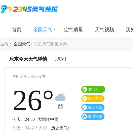
首页
全国天气
空气质量
天气视频
历
当前：
全国天气
>
乐东天气预报今天
[切换]
乐东今天天气详情
实时天气：13:30发布
26°
优
14
海上雷雨
大风预警
阴
海上大风
预警
暴雨预警
今天：24-30° 大雨转中雨
昨天：24~28° 大雨
历史天气>