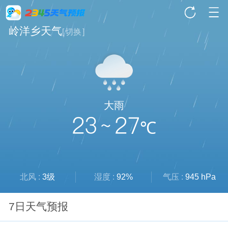
岭洋乡天气
[
切换
]
大雨
23 ~ 27
℃
北风 :
3级
湿度 :
92%
气压 :
945 hPa
7日天气预报