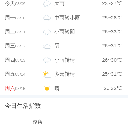
今天
大雨
23
~
27
℃
08/09
周一
中雨转小雨
25
~
28
℃
08/10
周二
小雨转阴
26
~
33
℃
08/11
周三
阴
26
~
31
℃
08/12
周四
小雨转晴
26
~
30
℃
08/13
周五
多云转晴
25
~
31
℃
08/14
周六
晴
26
32
℃
08/15
今日生活指数
凉爽