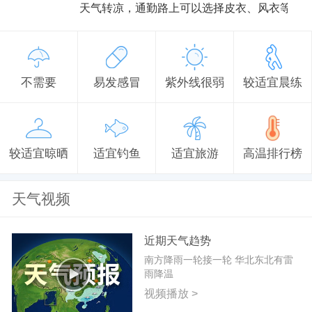
天气转凉，通勤路上可以选择皮衣、风衣等防
不需要
易发感冒
紫外线很弱
较适宜晨练
较适宜晾晒
适宜钓鱼
适宜旅游
高温排行榜
天气视频
近期天气趋势
南方降雨一轮接一轮 华北东北有雷
雨降温
视频播放 >