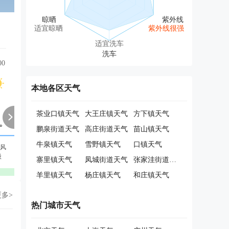
适宜晾晒
紫外线很强
适宜洗车
00
07:00
08:00
09:00
10:00
11:00
12:00
本地各区天气
茶业口镇天气
大王庄镇天气
方下镇天气
鹏泉街道天气
高庄街道天气
苗山镇天气
牛泉镇天气
雪野镇天气
口镇天气
风
东北风
东北风
东北风
东北风
东北风
东北风
级
2级
3级
3级
3级
3级
3级
寨里镇天气
凤城街道天气
张家洼街道天气
优
优
优
优
优
优
羊里镇天气
杨庄镇天气
和庄镇天气
更多>
热门城市天气