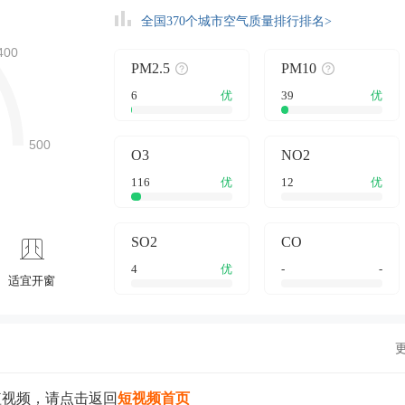
全国370个城市空气质量排行排名>
PM2.5
PM10
6
优
39
优
O3
NO2
116
优
12
优
SO2
CO
4
优
-
-
适宜开窗
短视频，请点击返回
短视频首页