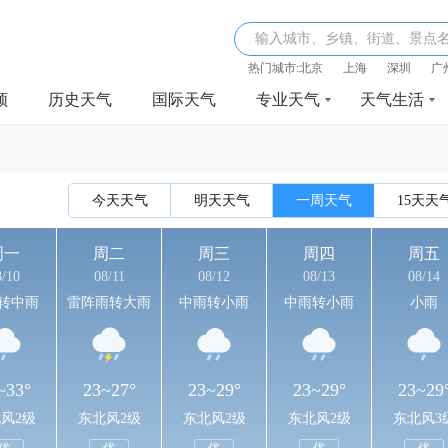
输入城市、乡镇、街道、景点
热门城市:
北京
上海
深圳
广
频
历史天气
国际天气
专业天气
天气生活
今天天气
明天天气
一周天气
15天天
周一
周二
周三
周四
周五
8/10
08/11
08/12
08/13
08/14
转中雨
雷阵雨转大雨
中雨转小雨
中雨转小雨
小雨
~33°
23~27°
23~29°
23~29°
23~29
风2级
东北风2级
东北风2级
东北风2级
东北风3