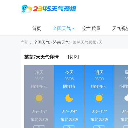
首页
全国天气
空气质量
天气视
当前：
全国天气
>
济南天气
>
莱芜天气预报7天
[切换]
莱芜7天天气详情
昨天
今天
明天
08/07
08/08
08/09
0
晴转多云
阴转晴
晴转多云
小雨
26~35°
22~29°
23~32°
24
东北风2级
东北风2级
东北风2级
东北