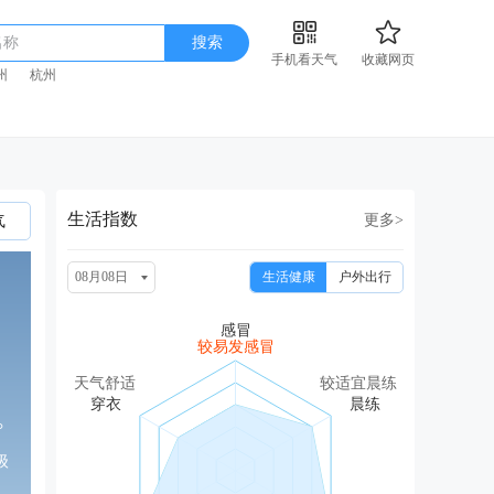
名称
搜索
手机看天气
收藏网页
州
杭州
生活指数
更多>
气
08月08日
生活健康
户外出行
较易发感冒
天气舒适
较适宜晨练
°
级