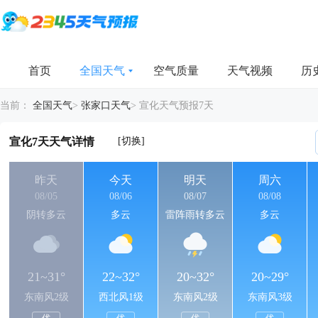
首页
全国天气
空气质量
天气视频
历
当前：
全国天气
>
张家口天气
>
宣化天气预报7天
[切换]
宣化7天天气详情
昨天
今天
明天
周六
08/05
08/06
08/07
08/08
阴转多云
多云
雷阵雨转多云
多云
21~31°
22~32°
20~32°
20~29°
东南风2级
西北风1级
东南风2级
东南风3级