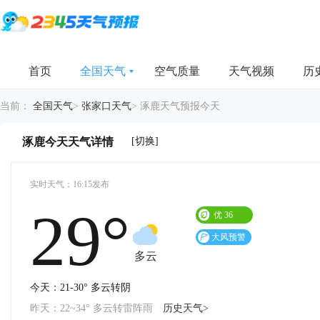
首页
全国天气
空气质量
天气视频
历
当前：
全国天气
>
张家口天气
>
涿鹿天气预报今天
[切换]
涿鹿今天天气详情
实时天气：16:15发布
29°
优
36
大风预警
多云
今天：21-30° 多云转阴
昨天：22~34° 多云转雷阵雨
历史天气>