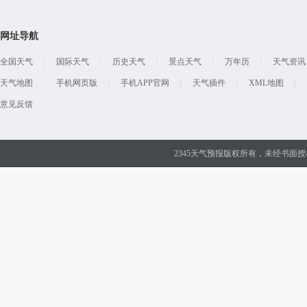
网址导航
全国天气
国际天气
历史天气
景点天气
万年历
天气资讯
天气地图
手机网页版
手机APP官网
天气插件
XML地图
意见反馈
2345天气预报版权所有，未经书面