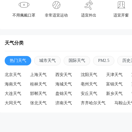
不用佩戴口罩
非常适宜运动
适宜外出
适宜开窗
天气分类
热门天气
城市天气
国际天气
PM2.5
历史
北京天气
上海天气
西安天气
沈阳天气
天津天气
海南天气
桂林天气
海城天气
亳州天气
富锦天气
大连天气
邯郸天气
盘锦天气
安丘天气
新乡天气
大同天气
张北天气
济南天气
齐齐哈尔天气
马鞍山天