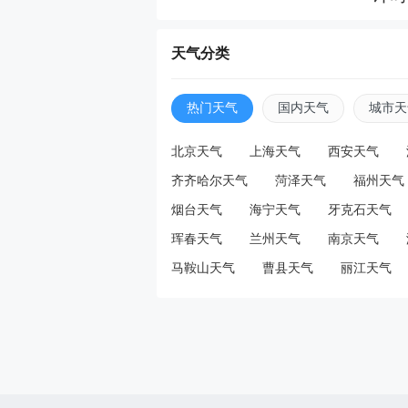
天天
天气分类
四名
热门天气
国内天气
城市天
北京天气
上海天气
西安天气
齐齐哈尔天气
菏泽天气
福州天气
天天
烟台天气
海宁天气
牙克石天气
世界
珲春天气
兰州天气
南京天气
万？
马鞍山天气
曹县天气
丽江天气
天天
第二