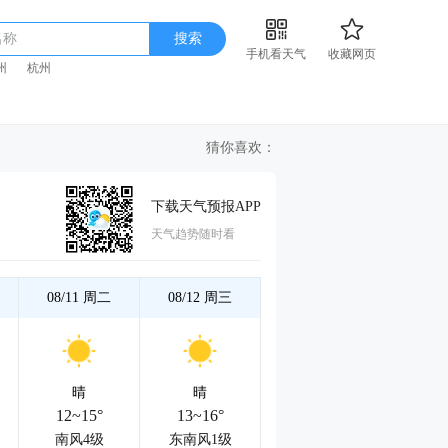
名称
搜索
手机看天气
收藏网页
州
杭州
猜你喜欢：
下载天气预报APP
天气趋势随时看
08/11
周二
08/12
周三
晴
晴
12~15°
13~16°
南风4级
东南风1级