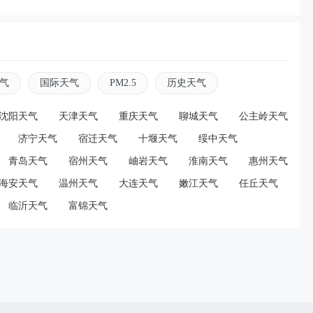
资讯
2026-08-06 10:59:34
乌干达拳击手参加完英联邦运动会后“失踪”
气
国际天气
PM2.5
历史天气
沈阳天气
天津天气
重庆天气
聊城天气
公主岭天气
济宁天气
宿迁天气
十堰天气
绥中天气
资讯
2026-08-06 10:57:01
青岛天气
宿州天气
岫岩天气
淮南天气
惠州天气
杯主办城市找FIFA讨债：挣着150亿，赖账100
海安天气
温州天气
大连天气
嫩江天气
任丘天气
临沂天气
富锦天气
资讯
2026-08-06 10:55:05
届中国职业女子围棋青少年争霸赛张家港开幕