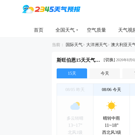
首页
全国天气
空气质量
天气视
当前：
国际天气
>
大洋洲天气
>
澳大利亚天
[切换]
斯旺伯恩15天天气详情
2026年8月6
15天
今天
08/05
昨天
08/06
今天
多云转晴
晴转中雨
13~17°
11~18°
北风1级
西北风3级