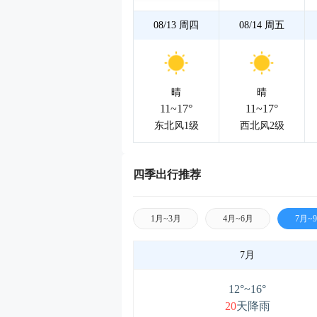
08/13
周四
08/14
周五
晴
晴
11~17°
11~17°
东北风1级
西北风2级
四季出行推荐
1月~3月
4月~6月
7月~
7月
12°~16°
20
天降雨