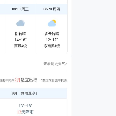
08/19
周三
08/20
周四
阴转晴
多云转晴
14~16°
12~17°
西风4级
东南风1级
查看历史天气>
2月
适宜出行
自去年同期
*数据来自去年同期
9月（降雨最少）
13°~18°
13
天降雨