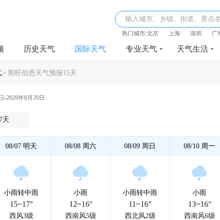
输入城市、乡镇、街道、景点
热门城市:
北京
上海
深圳
广
频
历史天气
国际天气
专业天气
天气生活
气
>
斯旺伯恩天气预报15天
日-2026年8月20日
7天
08/07
明天
08/08
周六
08/09
周日
08/10
周一
小雨转中雨
小雨
小雨转中雨
小雨
15~17°
12~16°
11~16°
13~16°
西风3级
西南风5级
西北风2级
西南风6级