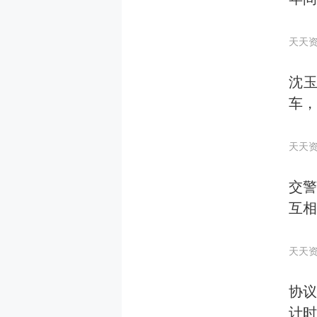
天天
沈玉
车，
天天
交
互相
天天
协议
计时