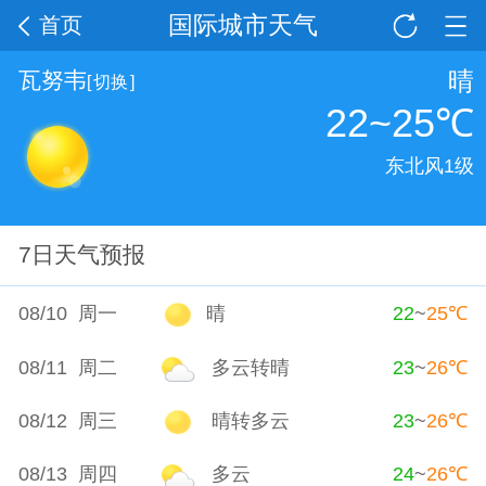
国际城市天气
首页
晴
瓦努韦
[
切换
]
22~25
℃
东北风1级
7日天气预报
08/10 周一
晴
22
~
25
℃
08/11 周二
多云转晴
23
~
26
℃
08/12 周三
晴转多云
23
~
26
℃
08/13 周四
多云
24
~
26
℃