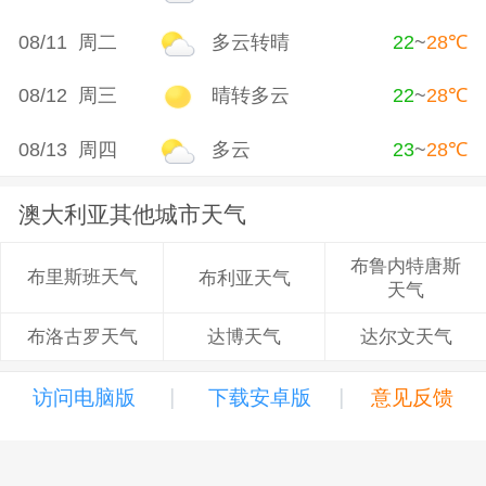
08/11 周二
多云转晴
22
~
28
℃
08/12 周三
晴转多云
22
~
28
℃
08/13 周四
多云
23
~
28
℃
澳大利亚其他城市天气
布鲁内特唐斯
布里斯班天气
布利亚天气
天气
达博天气
达尔文天气
布洛古罗天气
|
|
访问电脑版
下载安卓版
意见反馈