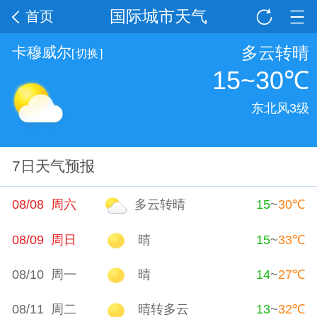
国际城市天气
首页
多云转晴
卡穆威尔
[
切换
]
15~30
℃
东北风3级
7日天气预报
08/08 周六
多云转晴
15
~
30
℃
08/09 周日
晴
15
~
33
℃
08/10 周一
晴
14
~
27
℃
08/11 周二
晴转多云
13
~
32
℃