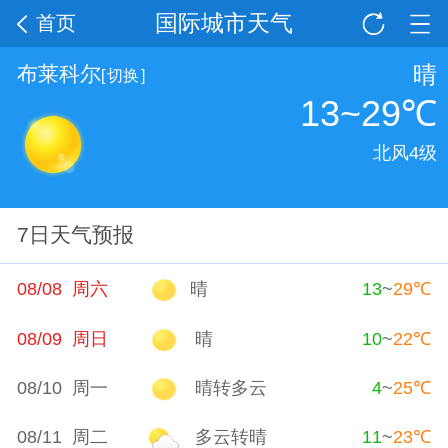
国际城市天气
首页
晴
布莱科尔
[
切换
]
13~29
℃
北风4级
7日天气预报
08/08 周六
晴
13
~
29
℃
08/09 周日
晴
10
~
22
℃
08/10 周一
晴转多云
4
~
25
℃
08/11 周二
多云转晴
11
~
23
℃