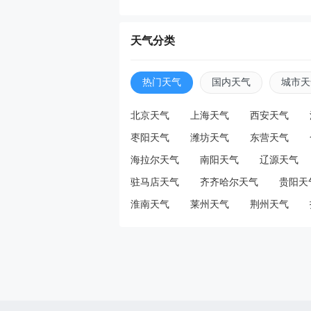
天天
天气分类
荷
热门天气
国内天气
城市天
戴上
北京天气
上海天气
西安天气
枣阳天气
潍坊天气
东营天气
天天
海拉尔天气
南阳天气
辽源天气
男
驻马店天气
齐齐哈尔天气
贵阳天
主再
淮南天气
莱州天气
荆州天气
天天
汪峰
易”