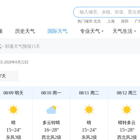
输入城市、乡镇、街道、景点
热门城市:
北京
上海
深圳
广
频
历史天气
国际天气
专业天气
天气生活
气
>
耶蓬天气预报15天
日-2026年8月22日
7天
08/09
明天
08/10
周一
08/11
周二
08/12
周三
晴
多云转晴
晴
晴转多云
15~24°
16~28°
15~24°
15~28°
东风3级
西北风2级
东风2级
西北风2级