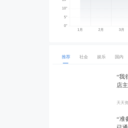
推荐
社会
娱乐
国内
“我
店主
天天
“准
已通