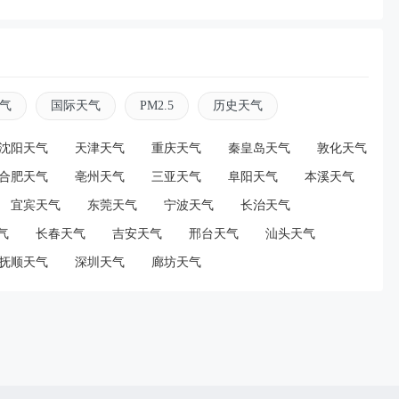
资讯
2026-08-07 16:45:17
兰弟、赞达亚举办婚宴庆祝结婚，两人最新街拍都
气
国际天气
PM2.5
历史天气
了婚戒
沈阳天气
天津天气
重庆天气
秦皇岛天气
敦化天气
合肥天气
亳州天气
三亚天气
阜阳天气
本溪天气
资讯
2026-08-07 16:42:51
宜宾天气
东莞天气
宁波天气
长治天气
子结账时将钱丢地上，店员找零同样方式回敬，店
气
长春天气
吉安天气
邢台天气
汕头天气
发声
抚顺天气
深圳天气
廊坊天气
资讯
2026-08-07 16:40:22
阻止14岁女儿买大牌，“孩子应该知道父母的不
，称自己买衣服80%都在淘宝