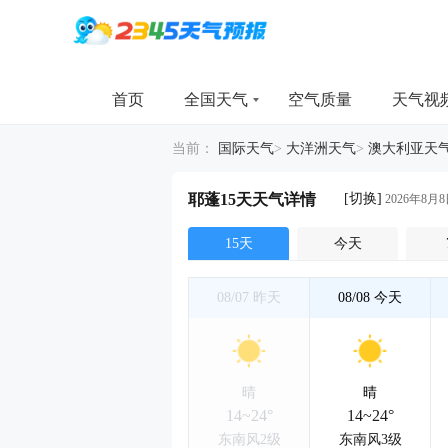
首页
全国天气
空气质量
天气视
当前：
国际天气
>
大洋洲天气
>
澳大利亚天
[切换]
耶蓬15天天气详情
2026年8月8
15天
今天
08/07
昨天
08/08
今天
晴
晴
14~24°
14~24°
东南风2级
东南风3级