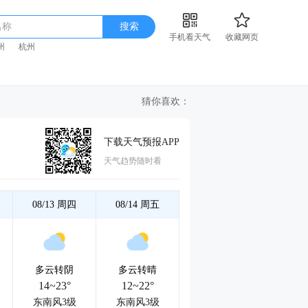
名称
搜索
手机看天气
收藏网页
州
杭州
猜你喜欢：
下载天气预报APP
天气趋势随时看
08/13
周四
08/14
周五
多云转阴
多云转晴
14~23°
12~22°
东南风3级
东南风3级