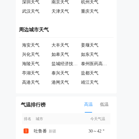
深圳天气
南京天气
杭州天气
武汉天气
天津天气
重庆天气
周边城市天气
海安天气
大丰天气
姜堰天气
兴化天气
如皋天气
如东天气
海陵天气
盐城经济技术开发区天气
泰州医药高新技术产业开发区天气
亭湖天气
泰兴天气
盐都天气
高港天气
港闸天气
靖江天气
气温排行榜
高温
低温
排名
城市
今天气温
1
吐鲁番
30～42 °
新疆