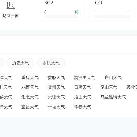
SO2
CO
8
优
-
-
适宜开窗
历史天气
乡镇天气
津天气
重庆天气
黄骅天气
满洲里天气
唐山天气
川天气
鸡西天气
滨州天气
日照天气
昆山天气
绥化
锦天气
淮北天气
大理天气
眉山天气
乌兰浩特天气
泽天气
宜昌天气
十堰天气
珲春天气