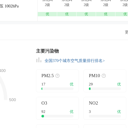
2级
2级
2级
2级
2级
压 1002hPa
优
优
优
优
优
主要污染物
全国370个城市空气质量排行排名>
PM2.5
PM10
17
优
29
优
O3
NO2
92
优
3
优