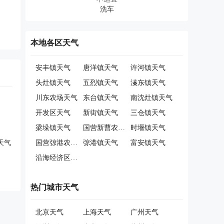
本地各区天气
安丰镇天气
唐洋镇天气
许河镇天气
头灶镇天气
五烈镇天气
溱东镇天气
川东农场天气
东台镇天气
南沈灶镇天气
开发区天气
新街镇天气
三仓镇天气
梁垛镇天气
国营新曹农场天气
时堰镇天气
天气
国营弶港农场天气
弶港镇天气
富安镇天气
沿海经济区天气
热门城市天气
北京天气
上海天气
广州天气