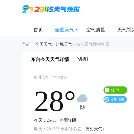
首页
全国天气
空气质量
天气视
当前：
全国天气
>
盐城天气
>
东台天气预报今天
[切换]
东台今天天气详情
实时天气：20:00发布
28°
优
29
台风预警
阴
今天：25-33° 小雨转阴
昨天：28~33° 小雨转多云
历史天气>