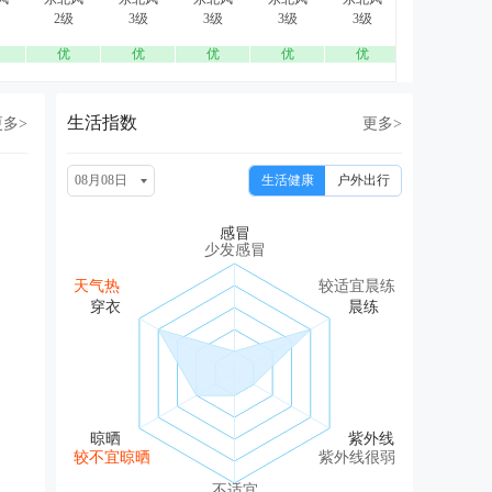
2级
3级
3级
3级
3级
2级
优
优
优
优
优
优
生活指数
更多>
更多>
08月08日
生活健康
户外出行
少发感冒
天气热
较适宜晨练
较不宜晾晒
紫外线很弱
不适宜