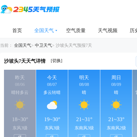
首页
全国天气
空气质量
天气视频
历
当前：
全国天气
>
中卫天气
>
沙坡头天气预报7天
[切换]
沙坡头7天天气详情
昨天
今天
明天
周日
08/06
08/07
08/08
08/09
晴转多云
多云转晴
晴
晴
18~30°
19~30°
21~31°
21~33°
东风3级
东风3级
东南风3级
东南风2级