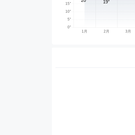
天气分类
热门天气
国内天气
城市天
北京天气
上海天气
西安天气
温州天气
开封天气
芜湖天气
乐山天气
香港天气
任丘天气
丹东天气
南通天气
郑州天气