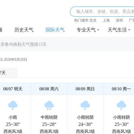
输入城市、乡镇、街道、景点
热门城市:
北京
上海
深圳
广
频
历史天气
国际天气
专业天气
天气生活
>
库鲁内格勒天气预报15天
日-2026年8月20日
7天
08/07
明天
08/08
周六
08/09
周日
08/10
周一
小雨
中雨转阴
小雨转阴
小雨转阴
25~30°
25~28°
24~30°
25~30°
西南风3级
西南风3级
西南风3级
西南风3级