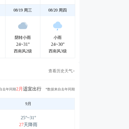
08/19
周三
08/20
周四
阴转小雨
小雨
24~31°
24~30°
西南风2级
西南风3级
查看历史天气>
2月
适宜出行
自去年同期
*数据来自去年同期
9月
25°~31°
27
天降雨