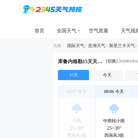
首页
全国天气
空气质量
天气视
当前：
国际天气
>
亚洲天气
>
斯里兰卡天气
[切换]
库鲁内格勒15天天气详情
2026年8月6
15天
今天
08/05
昨天
08/06
今天
小雨
中雨转小雨
25~30°
25~30°
西南风3级
西南风3级