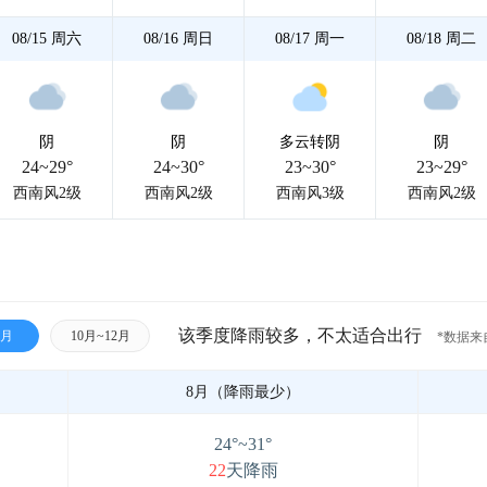
08/15
周六
08/16
周日
08/17
周一
08/18
周二
阴
阴
多云转阴
阴
24~29°
24~30°
23~30°
23~29°
西南风2级
西南风2级
西南风3级
西南风2级
该季度降雨较多，不太适合出行
9月
10月~12月
*数据来
8月（降雨最少）
24°~31°
22
天降雨