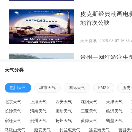
皮克斯经典动画电
地首次公映
天天资讯
2026-08-07 16:36:
贵州一网红游泳失
找到
天气分类
天天资讯
2026-08-07 16:34:
热门天气
城市天气
国际天气
PM2.5
历史
北京天气
上海天气
西安天气
沈阳天气
天津天气
长沙天气
渭南天气
廊坊天气
三亚天气
临沂天气
宿迁天气
荆州天气
扬州天气
黄骅天气
鹤壁天气
马鞍山天气
延安天气
扎兰屯天气
连云港天气
曹县天