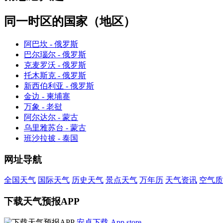
同一时区的国家（地区）
阿巴坎 - 俄罗斯
巴尔瑙尔 - 俄罗斯
克麦罗沃 - 俄罗斯
托木斯克 - 俄罗斯
新西伯利亚 - 俄罗斯
金边 - 柬埔寨
万象 - 老挝
阿尔达尔 - 蒙古
乌里雅苏台 - 蒙古
班沙拉披 - 泰国
网址导航
全国天气
国际天气
历史天气
景点天气
万年历
天气资讯
空气质
下载天气预报APP
安卓下载
App store