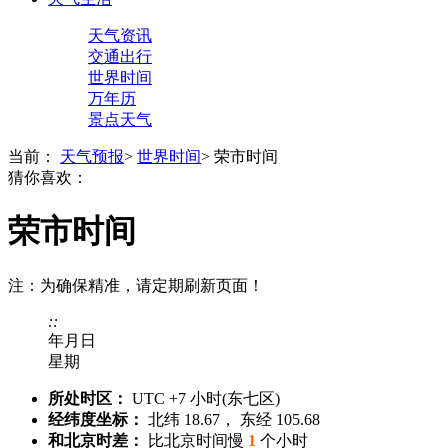
天气资讯
交通出行
世界时间
万年历
景点天气
当前：
天气预报
>
世界时间
>
荣市时间
猜你喜欢：
荣市时间
注：为确保精准，请定期刷新页面！
:
:
年
月
日
星期
所处时区：
UTC +7 小时(东七区)
经纬度坐标：
北纬 18.67， 东经 105.68
和北京时差：
比北京时间慢
1
个小时