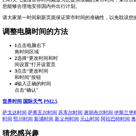
您能够合理地安排国内外出行计划。
请大家第一时间刷新页面保证荣市时间的准确性，以免耽误您
调整电脑时间的方法
1
点击电脑右下
角时间区域
2
选择“更改时间和时
间设置”打开设置页
3
点击“更改时间
和时间”按钮
4
输入正确的时间
点击“确认”
世界时间
国际天气
PM2.5
萨戈达时间
萨希瓦尔时间
苏库尔时间
谢胡布尔时间
伊斯兰堡
时间
熙川时间
新浦时间
新义州时间
元山时间
阿拉巴特时间
奥
猜您感兴趣