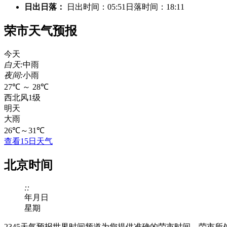
日出日落：
日出时间：05:51
日落时间：18:11
荣市天气预报
今天
白天:
中雨
夜间:
小雨
27℃
～
28℃
西北风1级
明天
大雨
26℃
～
31℃
查看15日天气
北京时间
:
:
年
月
日
星期
2345天气预报世界时间频道为您提供准确的荣市时间，荣市所处时区